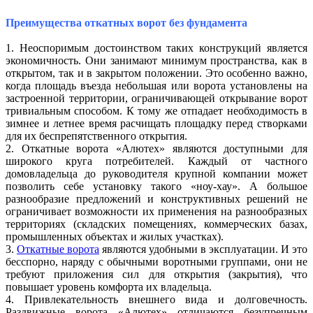
Преимущества откатных ворот без фундамента
1. Неоспоримым достоинством таких конструкций является
экономичность. Они занимают минимум пространства, как в
открытом, так и в закрытом положении. Это особенно важно,
когда площадь въезда небольшая или ворота установлены на
застроенной территории, ограничивающей открывание ворот
тривиальным способом. К тому же отпадает необходимость в
зимнее и летнее время расчищать площадку перед створками
для их беспрепятственного открытия.
2. Откатные ворота «Алютех» являются доступными для
широкого круга потребителей. Каждый от частного
домовладельца до руководителя крупной компании может
позволить себе установку такого «ноу-хау». А большое
разнообразие предложений и конструктивных решений не
ограничивает возможности их применения на разнообразных
территориях (складских помещениях, коммерческих базах,
промышленных объектах и жилых участках).
3.
Откатные ворота
являются удобными в эксплуатации. И это
бесспорно, наряду с обычными воротными группами, они не
требуют приложения сил для открытия (закрытия), что
повышает уровень комфорта их владельца.
4. Привлекательность внешнего вида и долговечность.
Раздвижные ворота «Алютех» отличаются безупречным