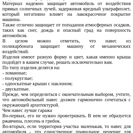
Материал надежно защищает автомобиль от воздействия
прямых солнечных лучей, задерживая вредный ультрафиолет,
который негативно влияет на лакокрасочное покрытие
машины.
Также отлично защищает от попадания атмосферных осадков,
таких как снег, дождь и опасный град на поверхность
автомобиля.
В целом можно отметить, что
навес из
поликарбоната
защищает машину от механических
воздействий.
Изделия имеют разную форму и цвет, какая именно крыша
подойдет в вашем случае, решать исключительно вам.
По типу изделия делятся на:
- ломанные;
- полукруглые;
- односкатные крыши с наклоном;
- двускатные.
Прежде, чем определиться с окончательным выбором, учтите,
что
автомобильный навес
должен гармонично сочетаться с
окружающей архитектурой.
Чем навес лучше гаража
Во-первых, его не нужно проветривать. В нем не образуется
ржавчина, плесень и грибок.
Во-вторых, если территория участка маленькая, то
навес для
автомобиля
- это единственное правильное решение для