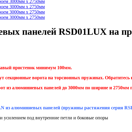
евых панелей RSD01LUX на пр
равый пристенок минимум 100мм.
дут секционные ворота на торсионных пружинах. Обратитесь к
т из алюминиевых панелей до 3000мм по ширине и 2750мм п
N из алюминиевых панелей (пружины растяжения серия R
и усилением под внутренние петли и боковые опоры